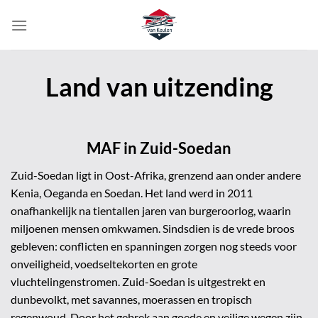
Ga
naar
inhoud
Land van uitzending
MAF in Zuid-Soedan
Zuid-Soedan
ligt in Oost-Afrika, grenzend aan onder andere
Kenia, Oeganda en Soedan. Het land werd in 2011
onafhankelijk na tientallen jaren van burgeroorlog, waarin
miljoenen mensen omkwamen. Sindsdien is de vrede broos
gebleven: conflicten en spanningen zorgen nog steeds voor
onveiligheid, voedseltekorten en grote
vluchtelingenstromen. Zuid-Soedan is uitgestrekt en
dunbevolkt, met savannes, moerassen en tropisch
regenwoud. Door het gebrek aan goede
en veilige
wegen zijn