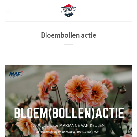
Ga
naar
inhoud
Bloembollen actie